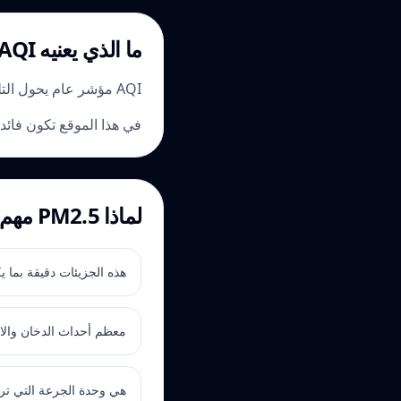
ما الذي يعنيه AQI
AQI مؤشر عام يحول التلوث إلى رقم أسهل للفهم. كلما ارتفع الرقم زادت شدة التلوث والقلق المرتبط به.
في هذا الموقع تكون فائدته الأكبر عندما يمثّل PM2.5
لماذا PM2.5 مهم
هذه الجزيئات دقيقة بما 
معظم أحداث الدخان والار
هي وحدة الجرعة التي تربط AQI بالمقارنة المكافئة ل