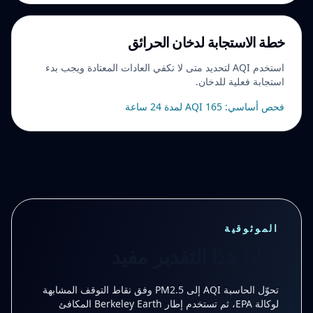
خطة الاستجابة لدخان الحرائق
استخدم AQI لتحديد متى لا تكفي العادات المعتادة ويجب بدء
استجابة فعلية للدخان.
فحص أساسي: AQI 165 لمدة 24 ساعة
الموثوقية
لماذا هذا التقدير مفيد
تحوّل الحاسبة AQI إلى PM2.5 وفق نقاط التوقف المشابهة
لوكالة EPA، ثم تستخدم إطار Berkeley Earth المكافئ