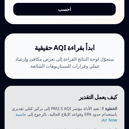
أدخل قيمة AQI على النمط الأمريكي بين 0 و500.
احسب
ابدأ بقراءة AQI حقيقية
ستحوّل لوحة النتائج القراءة إلى تعرض مكافئ وإرشاد
عملي وقرارات للسيناريوهات الشائعة.
كيف يعمل التقدير
الخطوة 1:
تعيد الأداة مؤشر PM2.5 AQI إلى تركيز كتلي تقديري
باستخدام حدود EPA وقواعد الإبلاغ الحالية، بالرجوع إلى
حاسبة
.
Air Now