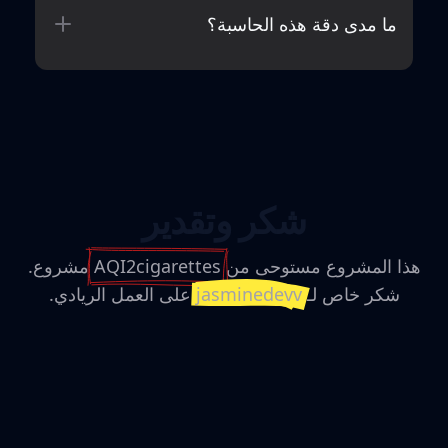
ما مدى دقة هذه الحاسبة؟
شكر وتقدير
هذا المشروع مستوحى من
AQI2cigarettes
مشروع.
شكر خاص لـ
jasminedevv
على العمل الريادي.