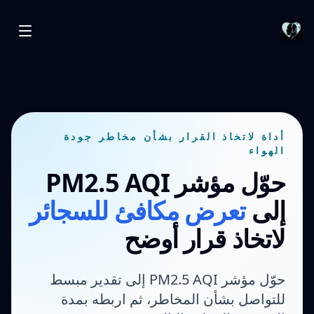
أداة لاتخاذ القرار بشأن مخاطر جودة
الهواء
حوّل مؤشر PM2.5 AQI
إلى
تعرض مكافئ للسجائر
لاتخاذ قرار أوضح
حوّل مؤشر PM2.5 AQI إلى تقدير مبسط
للتواصل بشأن المخاطر، ثم اربطه بمدة