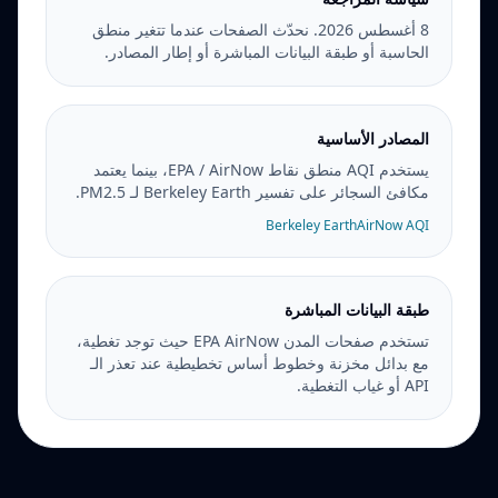
8 أغسطس 2026. نحدّث الصفحات عندما تتغير منطق
الحاسبة أو طبقة البيانات المباشرة أو إطار المصادر.
المصادر الأساسية
يستخدم AQI منطق نقاط EPA / AirNow، بينما يعتمد
مكافئ السجائر على تفسير Berkeley Earth لـ PM2.5.
Berkeley Earth
AirNow AQI
طبقة البيانات المباشرة
تستخدم صفحات المدن EPA AirNow حيث توجد تغطية،
مع بدائل مخزنة وخطوط أساس تخطيطية عند تعذر الـ
API أو غياب التغطية.