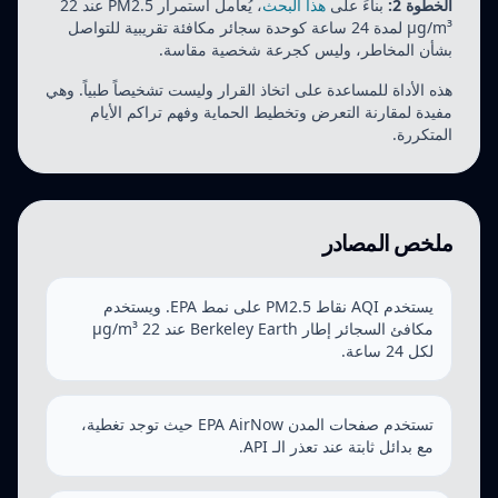
الخطوة 2:
بناءً على
هذا البحث
، يُعامل استمرار PM2.5 عند 22
µg/m³ لمدة 24 ساعة كوحدة سجائر مكافئة تقريبية للتواصل
بشأن المخاطر، وليس كجرعة شخصية مقاسة.
هذه الأداة للمساعدة على اتخاذ القرار وليست تشخيصاً طبياً. وهي
مفيدة لمقارنة التعرض وتخطيط الحماية وفهم تراكم الأيام
المتكررة.
ملخص المصادر
يستخدم AQI نقاط PM2.5 على نمط EPA. ويستخدم
مكافئ السجائر إطار Berkeley Earth عند 22 µg/m³
لكل 24 ساعة.
تستخدم صفحات المدن EPA AirNow حيث توجد تغطية،
مع بدائل ثابتة عند تعذر الـ API.