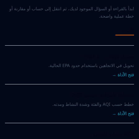
ابدأ بالقراءة أو السؤال الموجود لديك، ثم انتقل إلى حساب أو مقارنة أو
خطة عملية واضحة.
الأدوات
→
محول PM2.5 ↔ AQI
تحويل في الاتجاهين باستخدام حدود EPA الحالية.
فتح الأداة
→
مخطط النشاط حسب AQI
خطط حسب AQI والفئة وشدة النشاط ومدته.
فتح الأداة
→
AQI مباشر للمدن