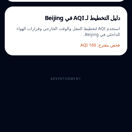
دليل التخطيط لـ AQI في Beijing
استخدم AQI لتخطيط التنقل والوقت الخارجي وقرارات الهواء
الداخلي في Beijing.
فحص مقترح: AQI 160
ADVERTISEMENT