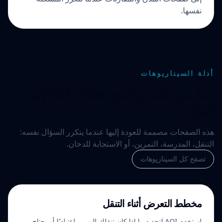
نفسها.
أدلة السيناريوهات
ابدأ من القرار الذي تحتاج فعلًا إلى
اتخاذه
هذه الصفحات مصممة للعودة إليها عندما يتكرر السؤال نفسه:
التنقل، المدرسة، التمرين، أو الاستجابة للدخان.
تصفح كل السيناريوهات
مخطط التعرض أثناء التنقل
استخدم AQI لتحديد ما إذا كان تنقلك اليومي اعتياديًا أو يحتاج