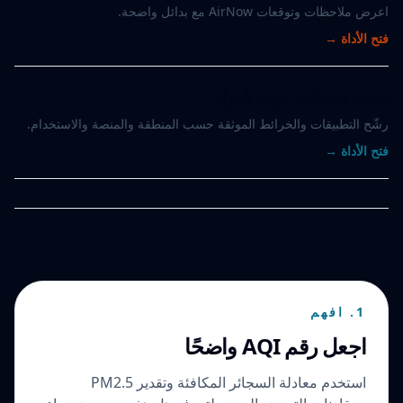
اعرض ملاحظات وتوقعات AirNow مع بدائل واضحة.
فتح الأداة
→
باحث تطبيقات جودة الهواء
رشّح التطبيقات والخرائط الموثقة حسب المنطقة والمنصة والاستخدام.
فتح الأداة
→
1. افهم
اجعل رقم AQI واضحًا
استخدم معادلة السجائر المكافئة وتقدير PM2.5