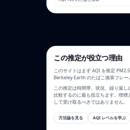
この推定が役立つ理由
このサイトはまず AQI を推定 PM2
Berkeley Earth のたばこ換算
この推定は時間帯、状況、繰り返し
比較するのに最も役立ちます。喫煙
して受け取るべきではありません。
方法論を見る
AQI レベルを学ぶ