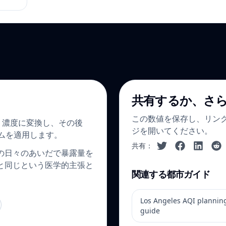
共有するか、さ
この数値を保存し、リン
.5 濃度に変換し、その後
ジを開いてください。
フレームを適用します。
共有：
の日々のあいだで暴露量を
と同じという医学的主張と
関連する都市ガイド
Los Angeles AQI plannin
guide