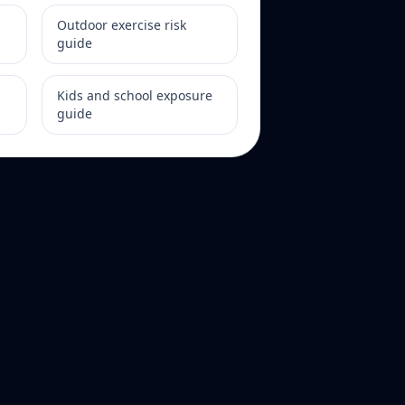
Outdoor exercise risk
guide
Kids and school exposure
guide