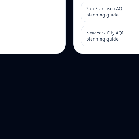
San Francisco AQI
planning guide
New York City AQI
planning guide