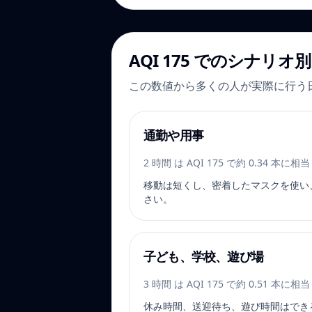
AQI 175 でのシナリオ
この数値から多くの人が実際に行う
通勤や用事
2 時間 は AQI 175 で約 0.34 本に
移動は短くし、密着したマスクを使い
さい。
子ども、学校、遊び場
3 時間 は AQI 175 で約 0.51 本に
休み時間、送迎待ち、遊び時間はでき