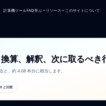
計算機
ツール
FAQ
学ぶ
リソース
このサイトについて
 たばこ換算、解釈、次に取るべき
れると、約 4.08 本分に相当します。
50 と比較